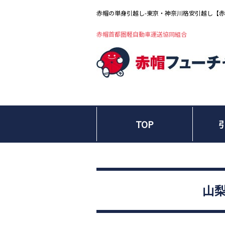
赤帽の単身引越し-東京・神奈川格安引越し【
赤帽首都圏軽自動車運送協同組合
TOP
山