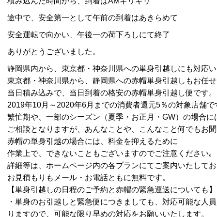
積み込んだ時間から、到着はAMギリギリ
途中で、安全第一として午前の到着はあきらめて
安全運転で向かい、午後一の荷下ろしにて終了
ありがとうございました。
静岡県内から、東京都・神奈川県への単身引越しにも対応い
東京都・神奈川県から、静岡県への赤帽単身引越しもお任せ
当日積み込みで、当日到着の格安の赤帽単身引越し便です。
2019年10月～2020年6月までの消費者還元5％の対象店舗で
繁忙期や、一部のシーズン（夏季・お正月・GW）の場合に
ご相談となりますが、あんなことや、こんなこと何でもお聞
赤帽の単身引越の場合には、料金を抑えるために
作業上で、できないこともございますのでご注意ください｡
詳細等は、ホームページ内の各プランにてご案内いたしてお
お見積もりもメール・お電話ともに無料です。
【単身引越しの日程のご予約と赤帽の緊急運送についても】
・単身のお引越しと緊急便につきましても、対応可能な人員
りますので、可能な限り早めの対応をお願いいたします。