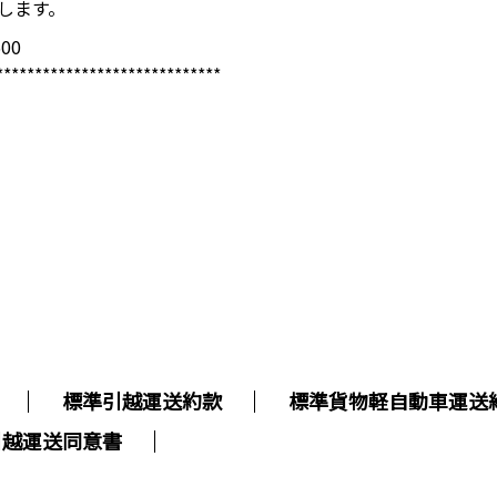
致します。
00
*****************************
標準引越運送約款
標準貨物軽自動車運送
引越運送同意書