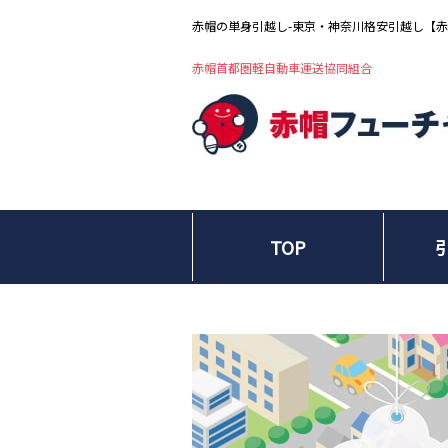
赤帽の単身引越し-東京・神奈川格安引越し【
赤帽首都圏軽自動車運送協同組合
TOP