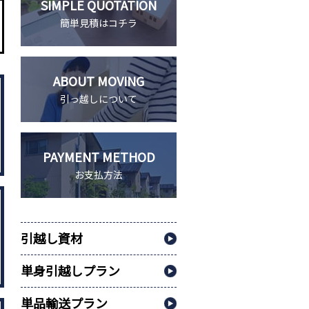
SIMPLE QUOTATION
簡単見積はコチラ
ABOUT MOVING
引っ越しについて
PAYMENT METHOD
お支払方法
引越し資材
単身引越しプラン
単品輸送プラン