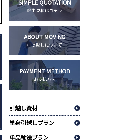
SIMPLE QUOTATION
簡単見積はコチラ
ABOUT MOVING
引っ越しについて
PAYMENT METHOD
お支払方法
引越し資材
単身引越しプラン
単品輸送プラン