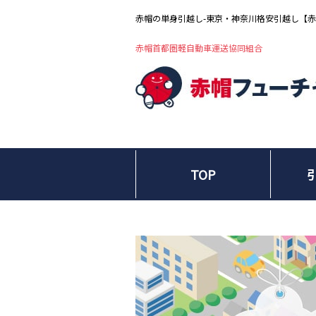
赤帽の単身引越し-東京・神奈川格安引越し【
赤帽首都圏軽自動車運送協同組合
TOP