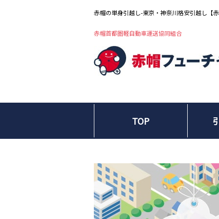
赤帽の単身引越し-東京・神奈川格安引越し【
赤帽首都圏軽自動車運送協同組合
TOP