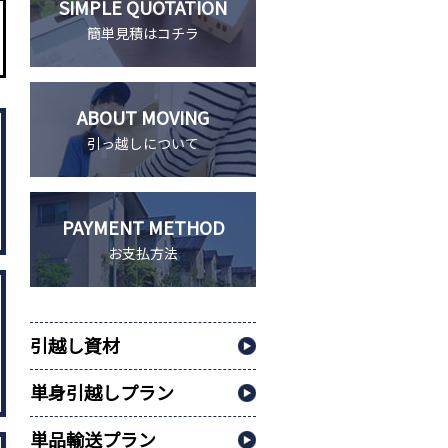
SIMPLE QUOTATION
簡単見積はコチラ
ABOUT MOVING
引っ越しについて
PAYMENT METHOD
お支払方法
引越し資材
単身引越しプラン
単品輸送プラン