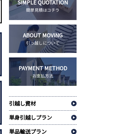
SIMPLE QUOTATION
簡単見積はコチラ
ABOUT MOVING
引っ越しについて
PAYMENT METHOD
お支払方法
引越し資材
単身引越しプラン
単品輸送プラン