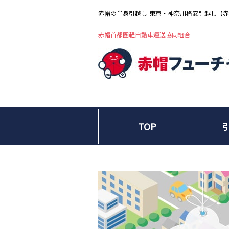
赤帽の単身引越し-東京・神奈川格安引越し【
赤帽首都圏軽自動車運送協同組合
TOP